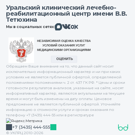
Уральский клинический лечебно-
реабилитационный центр имени В.В.
Тетюхина
Макс
Вконтакте
Мы в социальных сетях:
Одноклассники
Обращаем Ваше внимание на то, что данный сайт носит
исключительно информационный характер и ни при каких
условиях не является публичной офертой, определяемой
положениями положениями ч. 2 ст. 437 ГК РФ. * Цены и сроки
готовности результатов анализов, указанные на сайте, носят
информативный характер, являются актуальными на текущее
время и могут быть изменены на дату оплаты. Ценовое
предложение не является публичной офертой. Уточняйте
информацию о стоимости услуги и сроках оказания по
телефону +7 (3435) 444-55 или в регистратуре
+7 (3435) 444-555
© УКЛРЦ 2010-2026