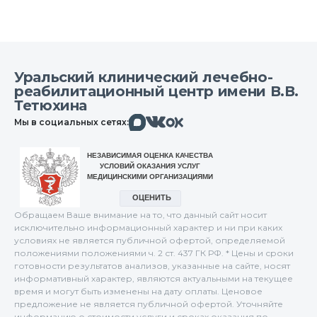
Уральский клинический лечебно-
реабилитационный центр имени В.В.
Тетюхина
Макс
Вконтакте
Мы в социальных сетях:
Одноклассники
Обращаем Ваше внимание на то, что данный сайт носит
исключительно информационный характер и ни при каких
условиях не является публичной офертой, определяемой
положениями положениями ч. 2 ст. 437 ГК РФ. * Цены и сроки
готовности результатов анализов, указанные на сайте, носят
информативный характер, являются актуальными на текущее
время и могут быть изменены на дату оплаты. Ценовое
предложение не является публичной офертой. Уточняйте
информацию о стоимости услуги и сроках оказания по