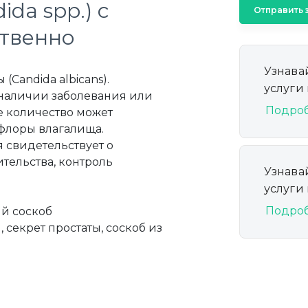
da spp.) с
Отправить 
ственно
Узнава
Candida albicans).
услуги
наличии заболевания или
Подро
е количество может
флоры влагалища.
 свидетельствует о
тельства, контроль
Узнава
услуги
Подро
ый соскоб
 секрет простаты, соскоб из