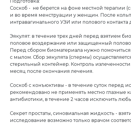
Подготовка:
Соскоб - не берется на фоне местной терапии (
и во время менструации у женщин. После коль
интравагинального УЗИ или полового контакта 
Эякулят: в течение трех дней перед взятием б
половое воздержание или защищенный половой 
Перед сбором биоматериала нужно помочиться
с мылом. Сбор эякулята (спермы) осуществляетс
стерильный контейнер. Контроль излеченности -
месяц после окончания лечения.
Соскоб с конъюктивы - в течение суток перед 
рекомендовано не применять местно глазные к
антибиотики, в течение 2 часов исключить люб
Секрет простаты, синовиальная жидкость - взят
исследование возможно только врачом соотве