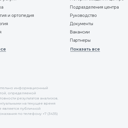
ка
Подразделения центра
гия и ортопедия
Руководство
ргия
Документы
я
Вакансии
Партнеры
все
Показать все
ючительно информационный
ртой, определяемой
отовности результатов анализов,
актуальными на текущее время
не является публичной
казания по телефону +7 (3435)