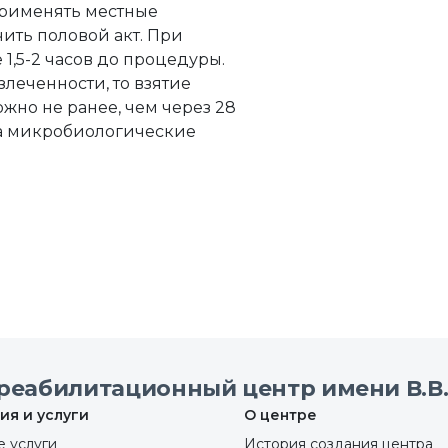
применять местные
ить половой акт. При
 1,5-2 часов до процедуры.
леченности, то взятие
жно не ранее, чем через 28
на микробиологические
реабилитационный центр имени В.В.
ия и услуги
О центре
 услуги
История создания центра