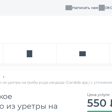
Написать нам
08:
, направления или врача
Кабинет
Написать нам
з уретры на грибы рода кандида (Candida spp.) с уточнени
кое
Цена услуги:
550 
о из уретры на