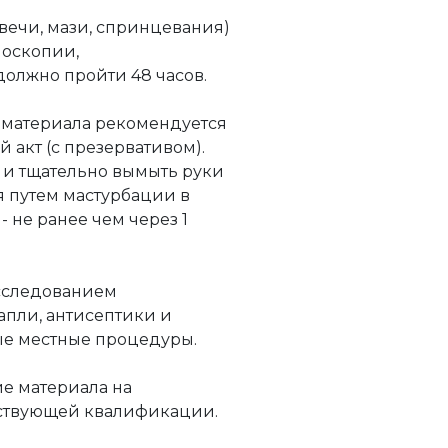
свечи, мази, спринцевания)
поскопии,
должно пройти 48 часов.
иоматериала рекомендуется
акт (с презервативом).
 и тщательно вымыть руки
я путем мастурбации в
 не ранее чем через 1
исследованием
апли, антисептики и
ые местные процедуры.
ие материала на
тствующей квалификации.