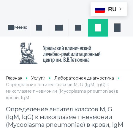
RU
Меню
Поиск услуги, направления или врача
Написать нам
Заказ звонка
Заявка
Кабине
Главная
Услуги
Лабораторная диагностика
Определение антител классов M, G (IgM, IgG) к
микоплазме пневмонии (Mycoplasma pneumoniae) в
крови, IgМ
Определение антител классов M, G
(IgM, IgG) к микоплазме пневмонии
(Mycoplasma pneumoniae) в крови, IgМ