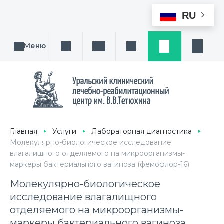
RU
Меню
Поиск услуги, направления или врача
Написать нам
Заказ звонка
Заявка
Кабине
Главная
Услуги
Лабораторная диагностика
Молекулярно-биологическое исследование
влагалищного отделяемого на микроорганизмы-
маркеры бактериального вагиноза (фемофлор-16)
Молекулярно-биологическое
исследование влагалищного
отделяемого на микроорганизмы-
маркеры бактериального вагиноза