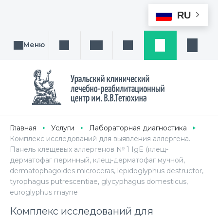
RU
Меню
Поиск услуги, направления или врача
Написать нам
Заказ звонка
Заявка
Кабине
Главная
Услуги
Лабораторная диагностика
Комплекс исследований для выявления аллергена.
Панель клещевых аллергенов № 1 IgE (клещ-
дерматофаг перинный, клещ-дерматофаг мучной,
dermatophagoides microceras, lepidoglyphus destructor,
tyrophagus putrescentiae, glycyphagus domesticus,
euroglyphus mayne
Комплекс исследований для