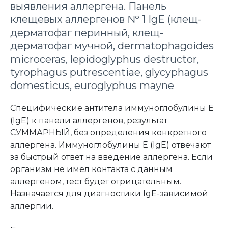
выявления аллергена. Панель
клещевых аллергенов № 1 IgE (клещ-
дерматофаг перинный, клещ-
дерматофаг мучной, dermatophagoides
microceras, lepidoglyphus destructor,
tyrophagus putrescentiae, glycyphagus
domesticus, euroglyphus mayne
Специфические антитела иммуноглобулины Е
(IgE) к панели аллергенов, результат
СУММАРНЫЙ, без определения конкретного
аллергена. Иммуноглобулины Е (IgE) отвечают
за быстрый ответ на введение аллергена. Если
организм не имел контакта с данным
аллергеном, тест будет отрицательным.
Назначается для диагностики IgE-зависимой
аллергии.