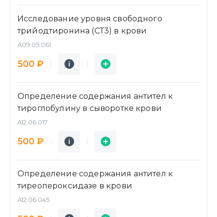
Исследование уровня свободного
трийодтиронина (СТ3) в крови
A09.05.061
Подробнее
Заявка
500 ₽
i
i
Определение содержания антител к
тироглобулину в сыворотке крови
A12.06.017
Подробнее
Заявка
500 ₽
i
i
Определение содержания антител к
тиреопероксидазе в крови
A12.06.045
Подробнее
Заявка