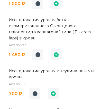
Подробнее
Заявка
1 000 ₽
i
i
Исследования уровня бетта-
изомеризованного C-концевого
телопептида коллагена 1 типа ( B - cross
laps) в крови
A09.05.297
Подробнее
Заявка
1 450 ₽
i
i
Исследование уровня инсулина плазмы
крови
A09.05.056
Подробнее
Заявка
700 ₽
i
i