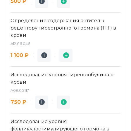
500 ₽
i
i
Определение содержания антител к
рецептору тиреотропного гормона (ТТГ) в
крови
A12.06.046
Подробнее
Заявка
1 100 ₽
i
i
Исследование уровня тиреоглобулина в
крови
A09.05.117
Подробнее
Заявка
750 ₽
i
i
Исследование уровня
фолликулостимулирующего гормона в