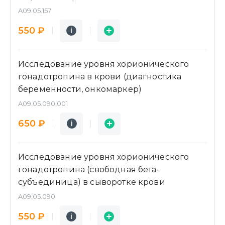
A09.05.157
Подробнее
Заявка
550 ₽
i
i
Исследование уровня хорионического
гонадотропина в крови (диагностика
беременности, онкомаркер)
A09.05.090.001
Подробнее
Заявка
650 ₽
i
i
Исследование уровня хорионического
гонадотропина (свободная бета-
субъединица) в сыворотке крови
A09.05.090
Подробнее
Заявка
550 ₽
i
i