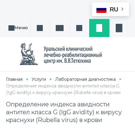
RU
Меню
Поиск услуги, направления или врача
Написать нам
Заказ звонка
Заявка
Кабине
Главная
Услуги
Лабораторная диагностика
Определение индекса авидности антител класса G
(IgG avidity) к вирусу краснухи (Rubella virus) в крови
Определение индекса авидности
антител класса G (IgG avidity) к вирусу
краснухи (Rubella virus) в крови