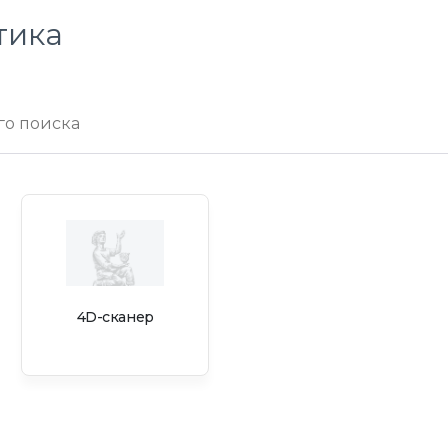
тика
4D-сканер