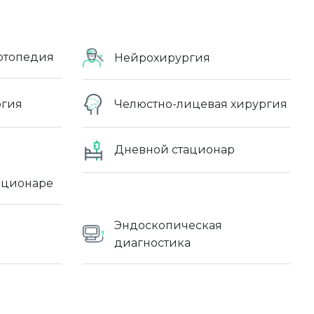
ртопедия
Нейрохирургия
огия
Челюстно-лицевая хирургия
Дневной стационар
ационаре
Эндоскопическая
диагностика