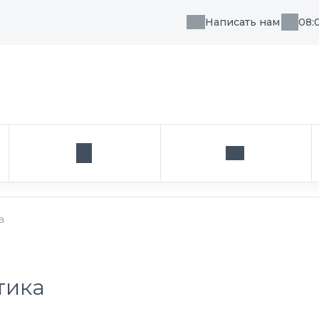
Написать нам
08:
, направления или врача
Кабинет
Написать нам
а
тика