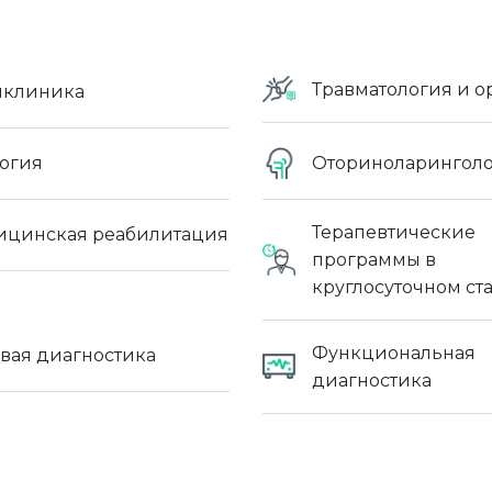
Травматология и о
иклиника
огия
Оториноларингол
Терапевтические
цинская реабилитация
программы в
круглосуточном ст
Функциональная
вая диагностика
диагностика