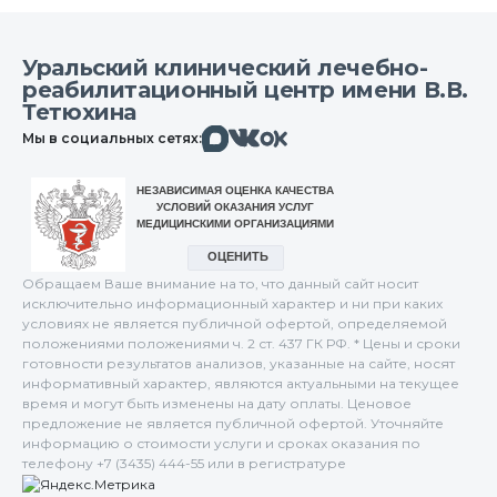
Уральский клинический лечебно-
реабилитационный центр имени В.В.
Тетюхина
Макс
Вконтакте
Мы в социальных сетях:
Одноклассники
Обращаем Ваше внимание на то, что данный сайт носит
исключительно информационный характер и ни при каких
условиях не является публичной офертой, определяемой
положениями положениями ч. 2 ст. 437 ГК РФ. * Цены и сроки
готовности результатов анализов, указанные на сайте, носят
информативный характер, являются актуальными на текущее
время и могут быть изменены на дату оплаты. Ценовое
предложение не является публичной офертой. Уточняйте
информацию о стоимости услуги и сроках оказания по
телефону +7 (3435) 444-55 или в регистратуре