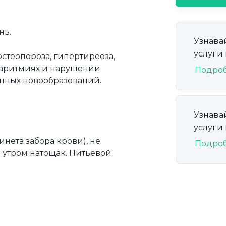
нь.
Узнава
услуги
стеопороза, гипертиреоза,
 аритмиях и нарушении
Подро
енных новообразований.
Узнава
услуги
инета забора крови), не
Подро
и утром натощак. Питьевой