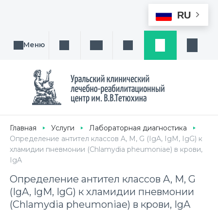
RU
Меню
Поиск услуги, направления или врача
Написать нам
Заказ звонка
Заявка
Кабине
Главная
Услуги
Лабораторная диагностика
Определение антител классов A, M, G (IgA, IgM, IgG) к
хламидии пневмонии (Chlamydia pheumoniae) в крови,
IgA
Определение антител классов A, M, G
(IgA, IgM, IgG) к хламидии пневмонии
(Chlamydia pheumoniae) в крови, IgA