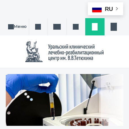
RU
Меню
Поиск услуги, направления или врача
Написать нам
Заказ звонка
Заявка
Кабине