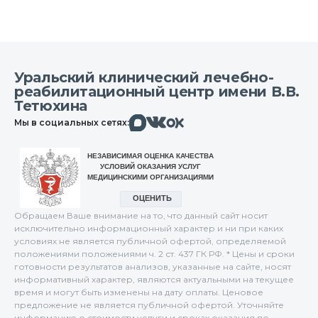
Уральский клинический лечебно-
реабилитационный центр имени В.В.
Тетюхина
Макс
Вконтакте
Мы в социальных сетях:
Одноклассники
Обращаем Ваше внимание на то, что данный сайт носит
исключительно информационный характер и ни при каких
условиях не является публичной офертой, определяемой
положениями положениями ч. 2 ст. 437 ГК РФ. * Цены и сроки
готовности результатов анализов, указанные на сайте, носят
информативный характер, являются актуальными на текущее
время и могут быть изменены на дату оплаты. Ценовое
предложение не является публичной офертой. Уточняйте
информацию о стоимости услуги и сроках оказания по