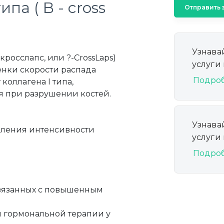
па ( B - cross
Отправить 
Узнава
кросслапс, или ?-CrossLaps)
услуги
енки скорости распада
Подро
коллагена I типа,
ся при разрушении костей.
Узнава
деления интенсивности
услуги
Подро
связанных с повышенным
й гормональной терапии у