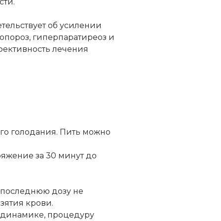
сти.
тельствует об усилении
еопороз, гиперпаратиреоз и
фективность лечения
ого голодания. Пить можно
яжение за 30 минут до
, последнюю дозу не
зятия крови.
в динамике, процедуру