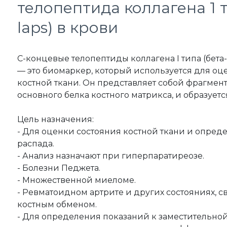
телопептида коллагена 1 ти
laps) в крови
С-концевые телопептиды коллагена I типа (бета-
— это биомаркер, который используется для оц
костной ткани. Он представляет собой фрагмент 
основного белка костного матрикса, и образует
Цель назначения:
- Для оценки состояния костной ткани и опре
распада.
- Анализ назначают при гиперпаратиреозе.
- Болезни Педжета.
- Множественной миеломе.
- Ревматоидном артрите и других состояниях, 
костным обменом.
- Для определения показаний к заместительно