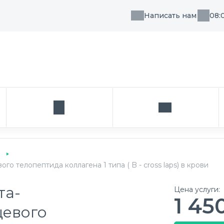
Написать нам
08:
, направления или врача
Кабинет
Написать нам
 телопептида коллагена 1 типа ( B - cross laps) в крови
та-
Цена услуги:
1 45
цевого