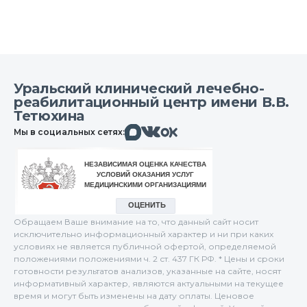
Уральский клинический лечебно-
реабилитационный центр имени В.В.
Тетюхина
Макс
Вконтакте
Мы в социальных сетях:
Одноклассники
Обращаем Ваше внимание на то, что данный сайт носит
исключительно информационный характер и ни при каких
условиях не является публичной офертой, определяемой
положениями положениями ч. 2 ст. 437 ГК РФ. * Цены и сроки
готовности результатов анализов, указанные на сайте, носят
информативный характер, являются актуальными на текущее
время и могут быть изменены на дату оплаты. Ценовое