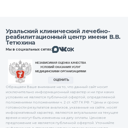
Уральский клинический лечебно-
реабилитационный центр имени В.В.
Тетюхина
Макс
Вконтакте
Мы в социальных сетях:
Одноклассники
Обращаем Ваше внимание на то, что данный сайт носит
исключительно информационный характер и ни при каких
условиях не является публичной офертой, определяемой
положениями положениями ч. 2 ст. 437 ГК РФ. * Цены и сроки
готовности результатов анализов, указанные на сайте, носят
информативный характер, являются актуальными на текущее
время и могут быть изменены на дату оплаты. Ценовое
предложение не является публичной офертой. Уточняйте
информацию о стоимости услуги и сроках оказания по