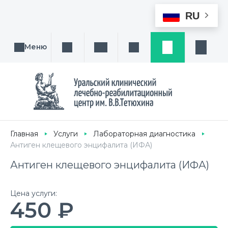
RU
Меню
Поиск услуги, направления или врача
Написать нам
Заказ звонка
Заявка
Кабине
Главная
Услуги
Лабораторная диагностика
Антиген клещевого энцифалита (ИФА)
Антиген клещевого энцифалита (ИФА)
Цена услуги:
450 ₽