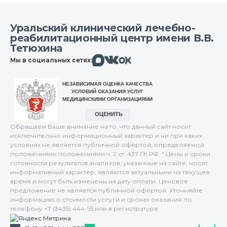
Уральский клинический лечебно-
реабилитационный центр имени В.В.
Тетюхина
Макс
Вконтакте
Мы в социальных сетях:
Одноклассники
Обращаем Ваше внимание на то, что данный сайт носит
исключительно информационный характер и ни при каких
условиях не является публичной офертой, определяемой
положениями положениями ч. 2 ст. 437 ГК РФ. * Цены и сроки
готовности результатов анализов, указанные на сайте, носят
информативный характер, являются актуальными на текущее
время и могут быть изменены на дату оплаты. Ценовое
предложение не является публичной офертой. Уточняйте
информацию о стоимости услуги и сроках оказания по
телефону +7 (3435) 444-55 или в регистратуре