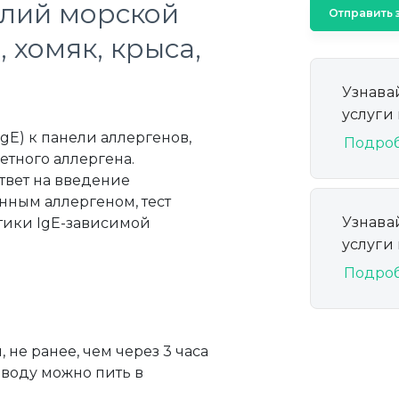
елий морской
Отправить 
 хомяк, крыса,
Узнава
услуги
E) к панели аллергенов,
Подро
тного аллергена.
твет на введение
анным аллергеном, тест
Узнава
тики IgE-зависимой
услуги
Подро
 не ранее, чем через 3 часа
 воду можно пить в