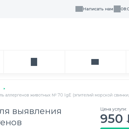
Написать нам
08:
, направления или врача
Кабинет
Написать нам
ь аллергенов животных № 70 IgE (эпителий морской свинки, 
ля выявления
Цена услуги:
950 
генов