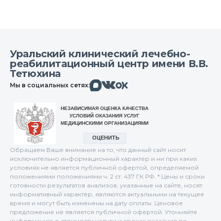
Уральский клинический лечебно-
реабилитационный центр имени В.В.
Тетюхина
Макс
Вконтакте
Мы в социальных сетях:
Одноклассники
Обращаем Ваше внимание на то, что данный сайт носит
исключительно информационный характер и ни при каких
условиях не является публичной офертой, определяемой
положениями положениями ч. 2 ст. 437 ГК РФ. * Цены и сроки
готовности результатов анализов, указанные на сайте, носят
информативный характер, являются актуальными на текущее
время и могут быть изменены на дату оплаты. Ценовое
предложение не является публичной офертой. Уточняйте
информацию о стоимости услуги и сроках оказания по