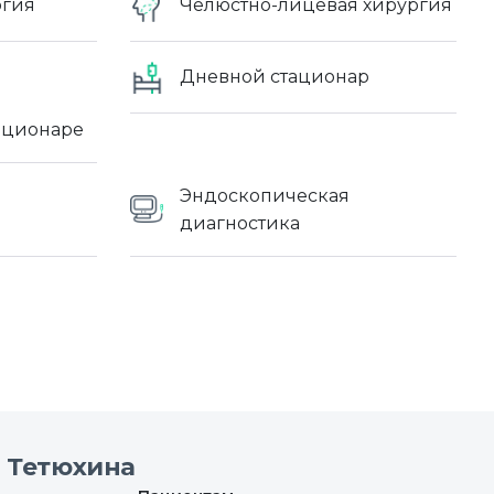
огия
Челюстно-лицевая хирургия
Дневной стационар
ационаре
Эндоскопическая
диагностика
 Тетюхина