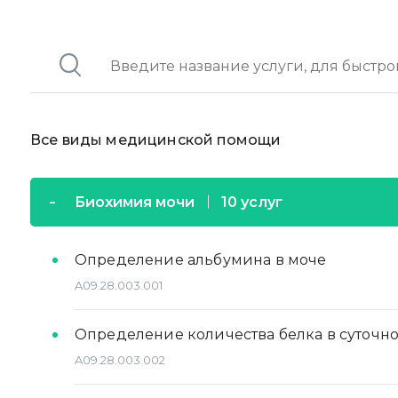
Все виды медицинской помощи
Биохимия мочи
10 услуг
Определение альбумина в моче
A09.28.003.001
Определение количества белка в суточн
A09.28.003.002