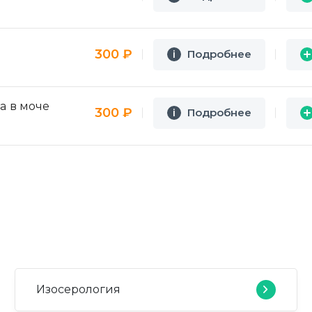
300 ₽
Подробнее
i
i
а в моче
300 ₽
Подробнее
i
i
Изосерология