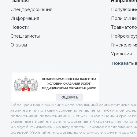
Главная
Направлен
Спецпредложения
Популярные
Информация
Поликлини
Новости
Травматоло
Специалисты
Нейрохиру
Отзывы
Гинекологи
Урология
Показать 
Обращаем Ваше внимание на то, что данный сайт носит искл
характер и ни при каких условиях не является публичной офе
положениями положениями ч. 2 ст. 437 ГК РФ. * Цены и сроки г
указанные на сайте, носят информативный характер, являются 
и могут быть изменены на дату оплаты. Ценовое предложение 
офертой. Уточняйте информацию о стоимости услуги и сроках о