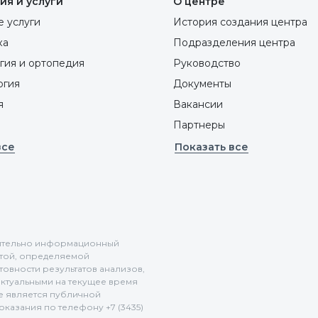
ия и услуги
О центре
 услуги
История создания центра
ка
Подразделения центра
гия и ортопедия
Руководство
ргия
Документы
я
Вакансии
Партнеры
все
Показать все
ючительно информационный
ртой, определяемой
отовности результатов анализов,
актуальными на текущее время
не является публичной
казания по телефону +7 (3435)