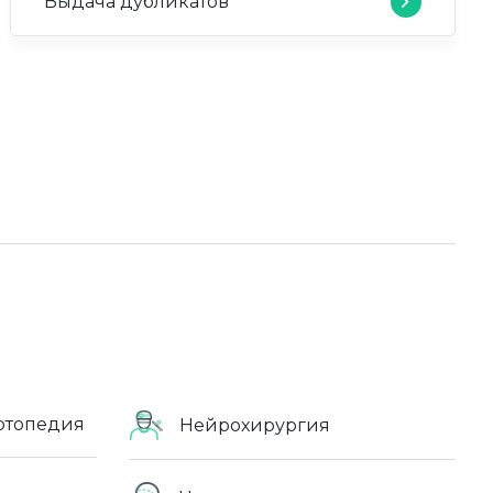
Выдача дубликатов
ртопедия
Нейрохирургия