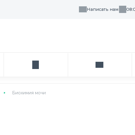
Написать нам
08:
, направления или врача
Кабинет
Написать нам
Биохимия мочи