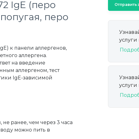
2 IgE (перо
Отправить 
 попугая, перо
Узнава
услуги
E) к панели аллергенов,
Подро
тного аллергена.
твет на введение
анным аллергеном, тест
Узнава
тики IgE-зависимой
услуги
Подро
 не ранее, чем через 3 часа
 воду можно пить в