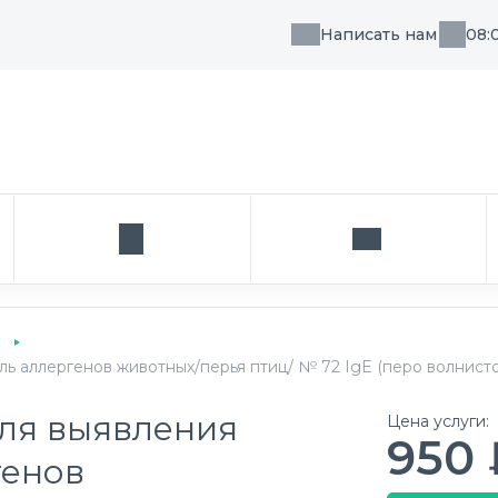
Написать нам
08:
, направления или врача
Кабинет
Написать нам
ь аллергенов животных/перья птиц/ № 72 IgE (перо волнистог
ля выявления
Цена услуги:
950 
генов