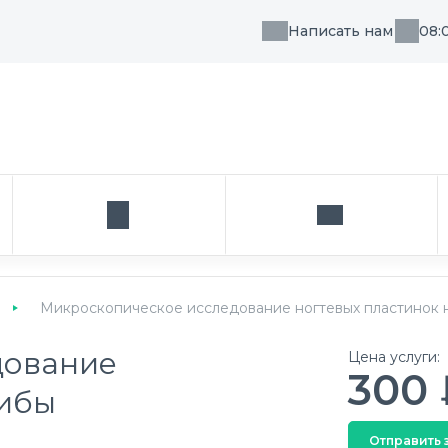
Написать нам
08:
, направления или врача
Кабинет
Написать нам
Микроскопическое исследование ногтевых пластинок 
дование
Цена услуги:
300 
рибы
Отправить 