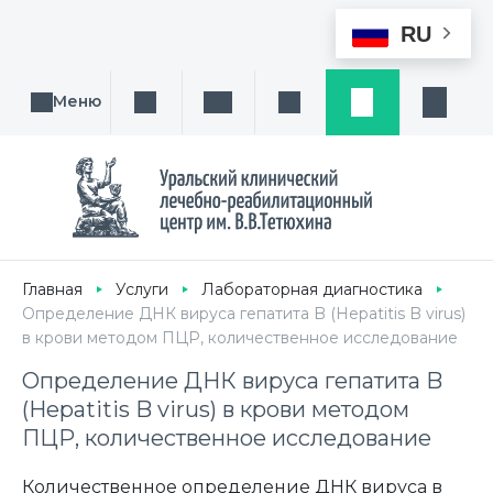
RU
Меню
Поиск услуги, направления или врача
Написать нам
Заказ звонка
Заявка
Кабине
Главная
Услуги
Лабораторная диагностика
Определение ДНК вируса гепатита B (Hepatitis B virus)
в крови методом ПЦР, количественное исследование
Определение ДНК вируса гепатита B
(Hepatitis B virus) в крови методом
ПЦР, количественное исследование
Количественное определение ДНК вируса в