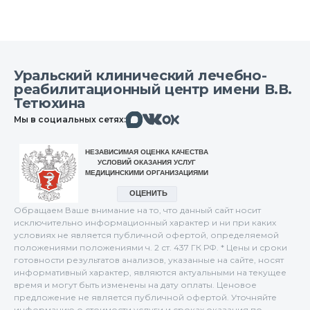
Уральский клинический лечебно-
реабилитационный центр имени В.В.
Тетюхина
Макс
Вконтакте
Мы в социальных сетях:
Одноклассники
Обращаем Ваше внимание на то, что данный сайт носит
исключительно информационный характер и ни при каких
условиях не является публичной офертой, определяемой
положениями положениями ч. 2 ст. 437 ГК РФ. * Цены и сроки
готовности результатов анализов, указанные на сайте, носят
информативный характер, являются актуальными на текущее
время и могут быть изменены на дату оплаты. Ценовое
предложение не является публичной офертой. Уточняйте
информацию о стоимости услуги и сроках оказания по