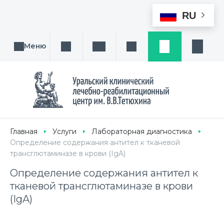
RU
Меню
Поиск услуги, направления или врача
Написать нам
Заказ звонка
Заявка
Кабине
Главная
Услуги
Лабораторная диагностика
Определение содержания антител к тканевой
трансглютаминазе в крови (IgA)
Определение содержания антител к
тканевой трансглютаминазе в крови
(IgA)