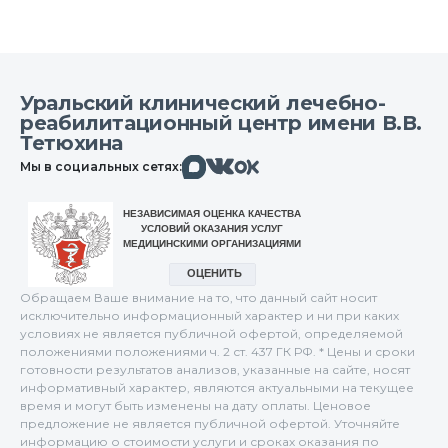
Уральский клинический лечебно-
реабилитационный центр имени В.В.
Тетюхина
Макс
Вконтакте
Мы в социальных сетях:
Одноклассники
Обращаем Ваше внимание на то, что данный сайт носит
исключительно информационный характер и ни при каких
условиях не является публичной офертой, определяемой
положениями положениями ч. 2 ст. 437 ГК РФ. * Цены и сроки
готовности результатов анализов, указанные на сайте, носят
информативный характер, являются актуальными на текущее
время и могут быть изменены на дату оплаты. Ценовое
предложение не является публичной офертой. Уточняйте
информацию о стоимости услуги и сроках оказания по