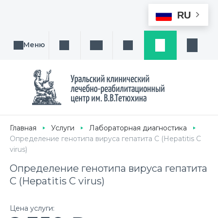
RU
Меню
Поиск услуги, направления или врача
Написать нам
Заказ звонка
Заявка
Кабине
Главная
Услуги
Лабораторная диагностика
Определение генотипа вируса гепатита C (Hepatitis C
virus)
Определение генотипа вируса гепатита
C (Hepatitis C virus)
Цена услуги: