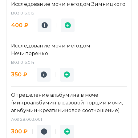
Исследование мочи методом Зимницкого
B03.016.015
Подробнее
Заявка
400 ₽
i
i
Исследование мочи методом
Нечипоренко
B03.016.014
Подробнее
Заявка
350 ₽
i
i
Определение альбумина в моче
(микроальбумин в разовой порции мочи,
альбумин-креатининовое соотношение)
А09.28.003.001
Подробнее
Заявка
300 ₽
i
i