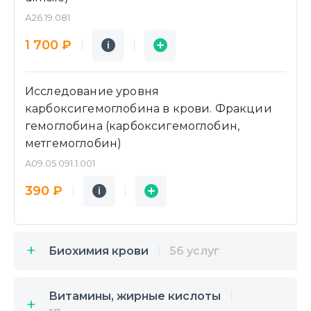
А26.19.081
Подробнее
Заявка
1 700 ₽
i
i
Исследование уровня
карбоксигемоглобина в крови. Фракции
гемоглобина (карбоксигемоглобин,
метгемоглобин)
A09.05.091.1.001
Подробнее
Заявка
390 ₽
i
i
Биохимия крови
56 услуг
Витамины, жирные кислоты