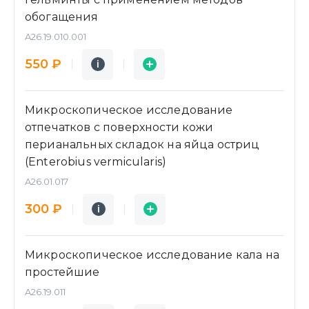
обогащения
A26.19.010.001
Подробнее
Заявка
550 ₽
i
i
Микроскопическое исследование
отпечатков с поверхности кожи
перианальных складок на яйца остриц
(Enterobius vermicularis)
A26.01.017
Подробнее
Заявка
300 ₽
i
i
Микроскопическое исследование кала на
простейшие
A26.19.011