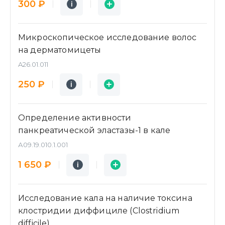
300 ₽
i
i
Микроскопическое исследование волос
на дерматомицеты
A26.01.011
Подробнее
Заявка
250 ₽
i
i
Определение активности
панкреатической эластазы-1 в кале
А09.19.010.1.001
Подробнее
Заявка
1 650 ₽
i
i
Исследование кала на наличие токсина
клостридии диффициле (Clostridium
difficile)