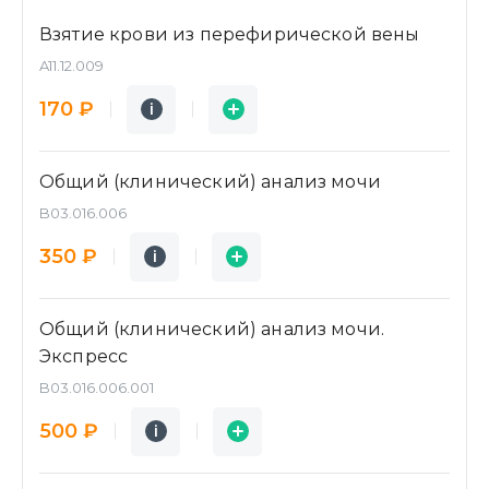
Взятие крови из перефирической вены
A11.12.009
Подробнее
Заявка
170 ₽
i
i
Общий (клинический) анализ мочи
B03.016.006
Подробнее
Заявка
350 ₽
i
i
Общий (клинический) анализ мочи.
Экспресс
B03.016.006.001
Подробнее
Заявка
500 ₽
i
i