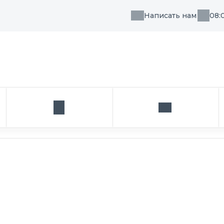
Написать нам
08:
, направления или врача
Кабинет
Написать нам