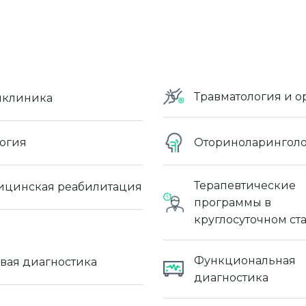
Травматология и о
иклиника
огия
Оториноларингол
Терапевтические
цинская реабилитация
программы в
круглосуточном ст
Функциональная
вая диагностика
диагностика