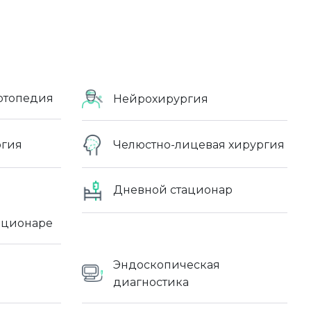
ртопедия
Нейрохирургия
огия
Челюстно-лицевая хирургия
Дневной стационар
ационаре
Эндоскопическая
диагностика