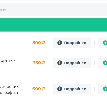
уги
800 ₽
Подробнее
i
i
дартных
350 ₽
Подробнее
i
i
фических
600 ₽
Подробнее
i
i
ографии -