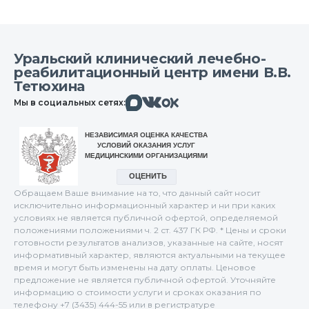
Уральский клинический лечебно-
реабилитационный центр имени В.В.
Тетюхина
Макс
Вконтакте
Мы в социальных сетях:
Одноклассники
Обращаем Ваше внимание на то, что данный сайт носит
исключительно информационный характер и ни при каких
условиях не является публичной офертой, определяемой
положениями положениями ч. 2 ст. 437 ГК РФ. * Цены и сроки
готовности результатов анализов, указанные на сайте, носят
информативный характер, являются актуальными на текущее
время и могут быть изменены на дату оплаты. Ценовое
предложение не является публичной офертой. Уточняйте
информацию о стоимости услуги и сроках оказания по
телефону +7 (3435) 444-55 или в регистратуре