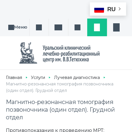
RU
Меню
Поиск услуги, направления или врача
Написать нам
Заказ звонка
Заявка
Кабине
Главная
Услуги
Лучевая диагностика
Магнитно-резонансная томография позвоночника
(один отдел). Грудной отдел
Магнитно-резонансная томография
позвоночника (один отдел). Грудной
отдел
Противопоказания к проведению МРТ: