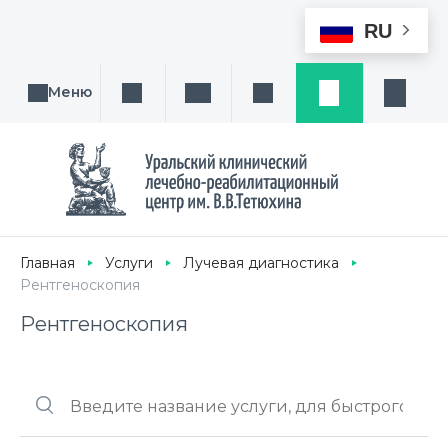
RU
Меню
Поиск услуги, направления или врача
Написать нам
Заказ звонка
Заявка
Кабине
Главная
Услуги
Лучевая диагностика
Рентгеноскопия
Рентгеноскопия