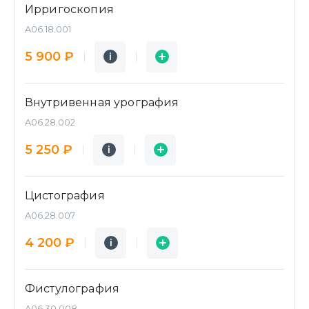
Ирригоскопия
A06.18.001
Подробнее
Заявка
5 900 ₽
i
i
Внутривенная урография
A06.28.002
Подробнее
Заявка
5 250 ₽
i
i
Цистография
A06.28.007
Подробнее
Заявка
4 200 ₽
i
i
Фистулография
A06.30.008