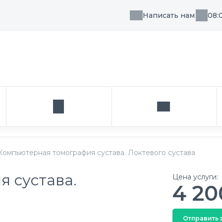
Написать нам
08:
, направления или врача
Кабинет
Написать нам
Компьютерная томография сустава. Локтевого сустава
 сустава.
Цена услуги:
4 20
Отправить 