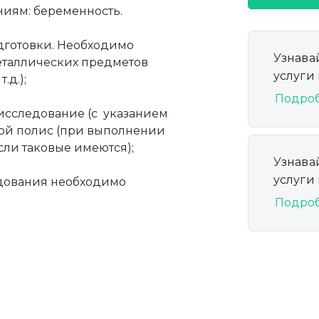
иям: беременность.
дготовки. Необходимо
Узнава
металлических предметов
услуги
.д.);
Подро
исследование (с указанием
овой полис (при выполнении
ли таковые имеются);
Узнава
услуги
едования необходимо
Подро