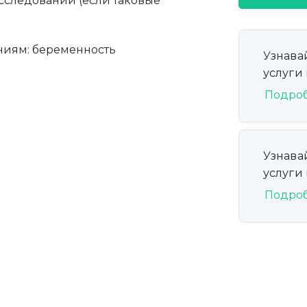
сследований (если таковые
ниям: беременность
Узнава
услуги
Подро
Узнава
услуги
Подро