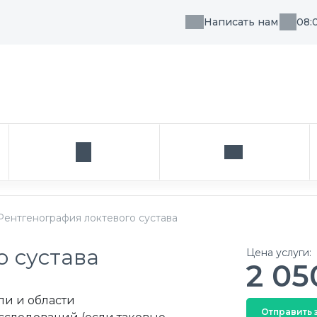
Написать нам
08:
, направления или врача
Кабинет
Написать нам
Рентгенография локтевого сустава
о сустава
Цена услуги:
2 05
ли и области
Отправить 