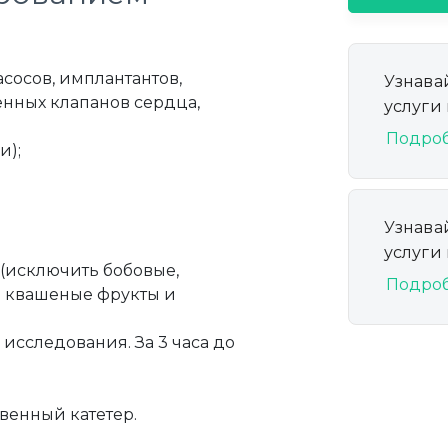
сосов, имплантантов,
Узнава
нных клапанов сердца,
услуги
Подро
и);
Узнава
услуги
 (исключить бобовые,
Подро
и квашеные фрукты и
 исследования. За 3 часа до
венный катетер.