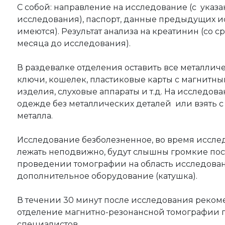
С собой: направление на исследование (с указ
исследования), паспорт, данные предыдущих и
имеются). Результат анализа на креатинин (со с
месяца до исследования).
В раздевалке отделения оставить все металлич
ключи, кошелек, пластиковые карты с магнитн
изделия, слуховые аппараты и т.д. На исследо
одежде без металлических деталей или взять с
металла.
Исследование безболезненное, во время иссл
лежать неподвижно, будут слышны громкие по
проведении томографии на область исследован
дополнительное оборудование (катушка).
В течении 30 минут после исследования рекоме
отделение магнитно-резонансной томографии
специалистов.