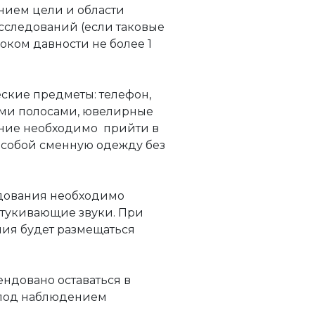
анием цели и области
сследований (если таковые
роком давности не более 1
еские предметы: телефон,
ыми полосами, ювелирные
вание необходимо прийти в
 собой сменную одежду без
едования необходимо
стукивающие звуки. При
ия будет размещаться
ндовано оставаться в
 под наблюдением