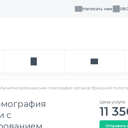
Написать нам
08:
, направления или врача
Кабинет
Написать нам
Магнитно-резонансная томография органов брюшной полост
омография
Цена услуги:
11 3
и с
рованием
Отправить 