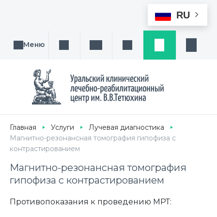
RU
Меню
Поиск услуги, направления или врача
Написать нам
Заказ звонка
Заявка
Кабине
Главная
Услуги
Лучевая диагностика
Магнитно-резонансная томография гипофиза с
контрастированием
Магнитно-резонансная томография
гипофиза с контрастированием
Противопоказания к проведению МРТ: