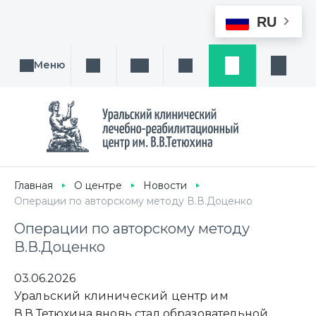
RU
Меню
Поиск услуги, направления или врача
Написать нам
Заказ звонка
Заявка
Кабине
Главная
О центре
Новости
Операции по авторскому методу В.В.Доценко
Операции по авторскому методу
В.В.Доценко
03.06.2026
Уральский клинический центр им
В.В.Тетюхина вновь стал образовательной