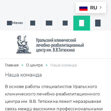
RU
Меню
Поиск услуги, направления или врача
Написать нам
Заказ звонка
Заявка
Кабине
Главная
О центре
Наша команда
Наша команда
В основе работы специалистов Уральского
клинического лечебно-реабилитационного
центра им. В.В. Тетюхина лежит неразрывная
связь между высокими профессиональными