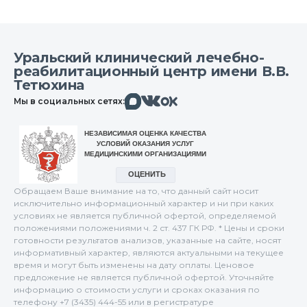
Уральский клинический лечебно-
реабилитационный центр имени В.В.
Тетюхина
Макс
Вконтакте
Мы в социальных сетях:
Одноклассники
Обращаем Ваше внимание на то, что данный сайт носит
исключительно информационный характер и ни при каких
условиях не является публичной офертой, определяемой
положениями положениями ч. 2 ст. 437 ГК РФ. * Цены и сроки
готовности результатов анализов, указанные на сайте, носят
информативный характер, являются актуальными на текущее
время и могут быть изменены на дату оплаты. Ценовое
предложение не является публичной офертой. Уточняйте
информацию о стоимости услуги и сроках оказания по
телефону +7 (3435) 444-55 или в регистратуре