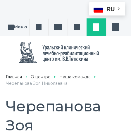
RU
Меню
Поиск услуги, направления или врача
Написать нам
Заказ звонка
Заявка
Кабине
Главная
О центре
Наша команда
Черепанова Зоя Николаевна
Черепанова
Зоя