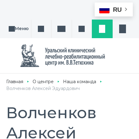
RU
Меню
Поиск услуги, направления или врача
Написать нам
Заказ звонка
Заявка
Кабине
Главная
О центре
Наша команда
Волченков Алексей Эдуардович
Волченков
Алексей