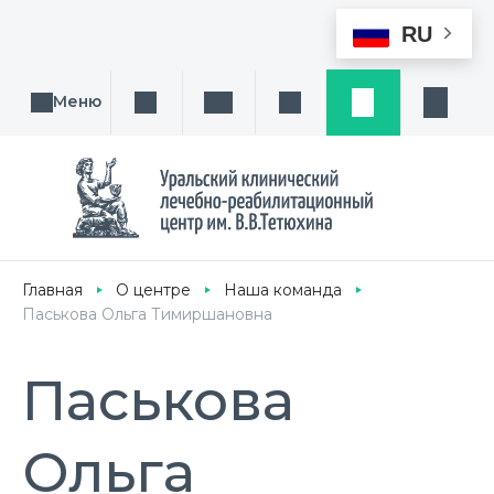
RU
Меню
Поиск услуги, направления или врача
Написать нам
Заказ звонка
Заявка
Кабине
Главная
О центре
Наша команда
Паськова Ольга Тимиршановна
Паськова
Ольга