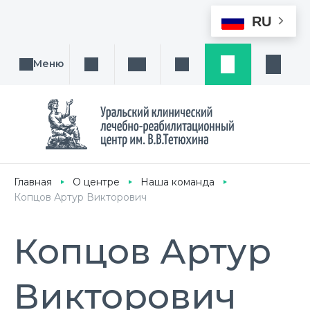
RU
Меню
Поиск услуги, направления или врача
Написать нам
Заказ звонка
Заявка
Кабине
Главная
О центре
Наша команда
Копцов Артур Викторович
Копцов Артур
Викторович