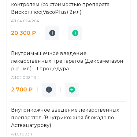
контролем (со стоимостью препарата
Вископлюс(ViscoPlus) 2мл)
A11.04.004.204
Подробнее
Заявка
20 300 ₽
i
i
Внутримышечное введение
лекарственных препаратов (Дексаметазон
р-р 1мл) - 1 процедура
A11.02.002.113
Подробнее
Заявка
2 700 ₽
i
i
Внутрикожное введение лекарственных
препаратов (Внутрикожная блокада по
Аствацатурову)
A11.01.003.1