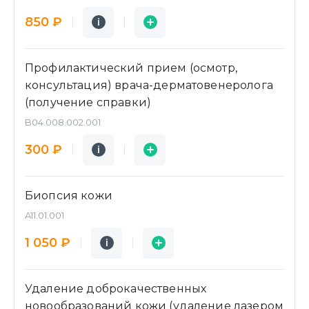
Подробнее
Заявка
850 ₽
i
i
Профилактический прием (осмотр,
консультация) врача-дерматовенеролога
(получение справки)
B04.008.002.001
Подробнее
Заявка
300 ₽
i
i
Биопсия кожи
A11.01.001
Подробнее
Заявка
1 050 ₽
i
i
Удаление доброкачественных
новообразований кожи (удаление лазером