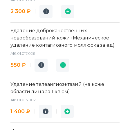
Подробнее
Заявка
2 300 ₽
i
i
Удаление доброкачественных
новообразований кожи (Механическое
удаление контагиозного моллюска за ед)
A16.01.017.026
Подробнее
Заявка
550 ₽
i
i
Удаление телеангиоэктазий (на коже
области лица за 1 кв см)
A16.01.015.002
Подробнее
Заявка
1 400 ₽
i
i