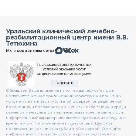
Уральский клинический лечебно-
реабилитационный центр имени В.В.
Тетюхина
Макс
Вконтакте
Мы в социальных сетях:
Одноклассники
Обращаем Ваше внимание на то, что данный сайт носит
исключительно информационный характер и ни при каких
условиях не является публичной офертой, определяемой
положениями положениями ч. 2 ст. 437 ГК РФ. * Цены и сроки
готовности результатов анализов, указанные на сайте, носят
информативный характер, являются актуальными на текущее
время и могут быть изменены на дату оплаты. Ценовое
предложение не является публичной офертой. Уточняйте
информацию о стоимости услуги и сроках оказания по