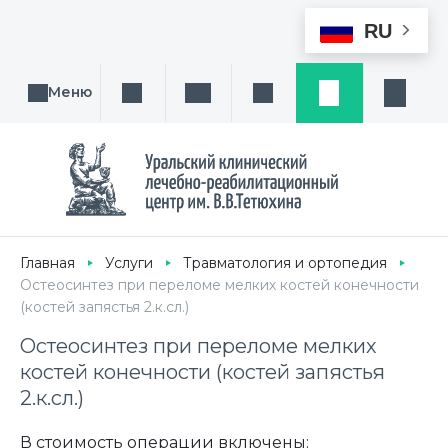
RU
Меню
Поиск услуги, направления или врача
Написать нам
Заказ звонка
Заявка
Кабине
Главная
Услуги
Травматология и ортопедия
Остеосинтез при переломе мелких костей конечности
(костей запястья 2.к.сл.)
Остеосинтез при переломе мелких
костей конечности (костей запястья
2.к.сл.)
В стоимость операции включены: