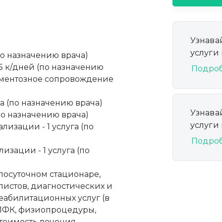
Узнава
услуги
по назначению врача)
 5 к/дней (по назначению
Подро
каментозное сопровождение
а (по назначению врача)
Узнава
по назначению врача)
услуги
изации - 1 услуга (по
Подро
изации - 1 услуга (по
лосуточном стационаре,
истов, диагностических и
абилитационных услуг (в
а ЛФК, физиопроцедуры,
стоимость лечения,