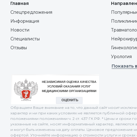
Главная
Направлен
Спецпредложения
Популярные
Информация
Поликлини
Новости
Травматоло
Специалисты
Нейрохиру
Отзывы
Гинекологи
Урология
Показать 
Обращаем Ваше внимание на то, что данный сайт носит искл
характер и ни при каких условиях не является публичной офе
положениями положениями ч. 2 ст. 437 ГК РФ. * Цены и сроки г
указанные на сайте, носят информативный характер, являются 
и могут быть изменены на дату оплаты. Ценовое предложение 
офертой. Уточняйте информацию о стоимости услуги и сроках о