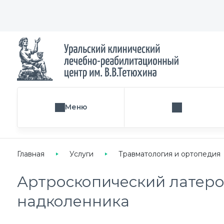
Меню
Поиск услуги
Главная
Услуги
Травматология и ортопедия
Артроскопический латер
надколенника