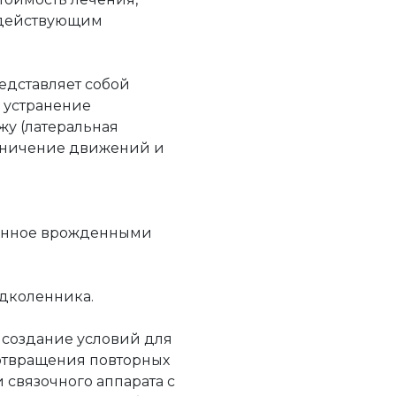
с действующим
едставляет собой
 устранение
у (латеральная
раничение движений и
ванное врожденными
дколенника.
 создание условий для
отвращения повторных
 связочного аппарата с