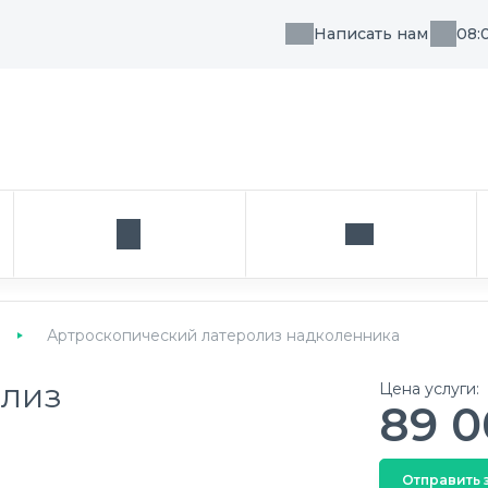
Написать нам
08:
, направления или врача
Кабинет
Написать нам
Артроскопический латеролиз надколенника
олиз
Цена услуги:
89 0
Отправить 