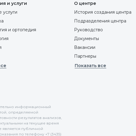
ия и услуги
О центре
 услуги
История создания центра
ка
Подразделения центра
гия и ортопедия
Руководство
ргия
Документы
я
Вакансии
Партнеры
все
Показать все
ючительно информационный
ртой, определяемой
отовности результатов анализов,
актуальными на текущее время
не является публичной
казания по телефону +7 (3435)