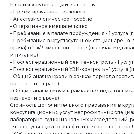
В стоимость операции включены:
- Прием врача-анестезиолога
- Анестезиологическое пособие
- Оперативное вмешательство
- Пребывание в палате пробуждения - 1 услуга (
- Пребывание в круглосуточном стационаре - 4-
врача) в 2-х/3-хместной палате (включая меди
и питание)
- Послеоперационный рентгенконтроль - 1 услуг
- Послеоперационный УЗИ-контроль - 1 услуга (
- Общий анализ крови в рамках периода госпитал
назначению врача)
- Общий анализ мочи в рамках периода госпитал
назначению врача)
Стоимость дополнительного пребывания в круг
консультационных услуг непрофильных специал
лабораторно-функциональных исследований, ре
т.ч. консультации врача-физиотерапевта, врач
ЛФК, занятия на тренажерах), не включенных в 