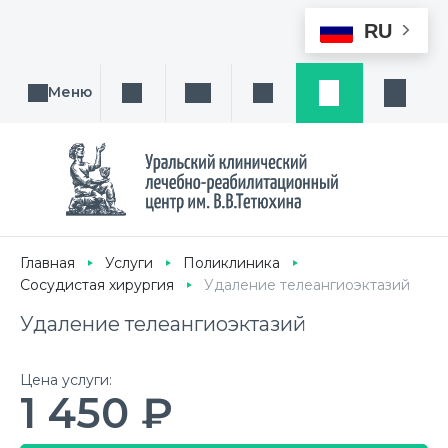
RU
Меню
Поиск услуги, направления или врача
Написать нам
Заказ звонка
Заявка
Кабине
Главная
Услуги
Поликлиника
Сосудистая хирургия
Удаление телеангиоэктазий
Удаление телеангиоэктазий
Цена услуги:
1 450 ₽