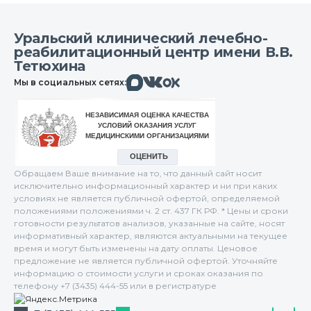
Уральский клинический лечебно-
реабилитационный центр имени В.В.
Тетюхина
Макс
Вконтакте
Мы в социальных сетях:
Одноклассники
Обращаем Ваше внимание на то, что данный сайт носит
исключительно информационный характер и ни при каких
условиях не является публичной офертой, определяемой
положениями положениями ч. 2 ст. 437 ГК РФ. * Цены и сроки
готовности результатов анализов, указанные на сайте, носят
информативный характер, являются актуальными на текущее
время и могут быть изменены на дату оплаты. Ценовое
предложение не является публичной офертой. Уточняйте
информацию о стоимости услуги и сроках оказания по
телефону +7 (3435) 444-55 или в регистратуре