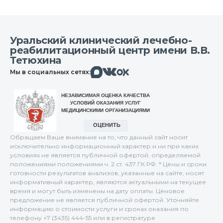
Уральский клинический лечебно-
реабилитационный центр имени В.В.
Тетюхина
Макс
Вконтакте
Мы в социальных сетях:
Одноклассники
Обращаем Ваше внимание на то, что данный сайт носит
исключительно информационный характер и ни при каких
условиях не является публичной офертой, определяемой
положениями положениями ч. 2 ст. 437 ГК РФ. * Цены и сроки
готовности результатов анализов, указанные на сайте, носят
информативный характер, являются актуальными на текущее
время и могут быть изменены на дату оплаты. Ценовое
предложение не является публичной офертой. Уточняйте
информацию о стоимости услуги и сроках оказания по
телефону +7 (3435) 444-55 или в регистратуре