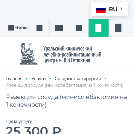
RU
Меню
Поиск услуги, направления или врача
Написать нам
Заказ звонка
Заявка
Кабине
Главная
Услуги
Сосудистая хирургия
Резекция сосуда (минифлебэктомия на 1 конечности)
Резекция сосуда (минифлебэктомия на
1 конечности)
Цена услуги:
25 300 ₽