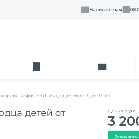
Написать нам
08:
, направления или врача
Кабинет
Написать нам
окардиография. УЗИ сердца детей от 3 до 10 лет
рдца детей от
Цена услуги:
3 20
Отправить 