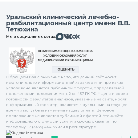
Уральский клинический лечебно-
реабилитационный центр имени В.В.
Тетюхина
Макс
Вконтакте
Мы в социальных сетях:
Одноклассники
Обращаем Ваше внимание на то, что данный сайт носит
исключительно информационный характер и ни при каких
условиях не является публичной офертой, определяемой
положениями положениями ч. 2 ст. 437 ГК РФ. * Цены и сроки
готовности результатов анализов, указанные на сайте, носят
информативный характер, являются актуальными на текущее
время и могут быть изменены на дату оплаты. Ценовое
предложение не является публичной офертой. Уточняйте
информацию о стоимости услуги и сроках оказания по
телефону +7 (3435) 444-55 или в регистратуре